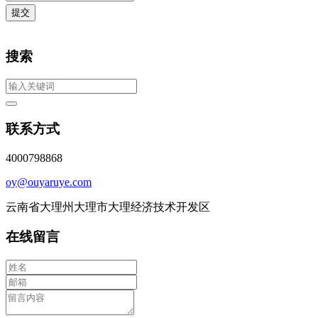
提交
搜索
联系方式
4000798868
oy@ouyaruye.com
云南省大理州大理市大理经济技术开发区
在线留言