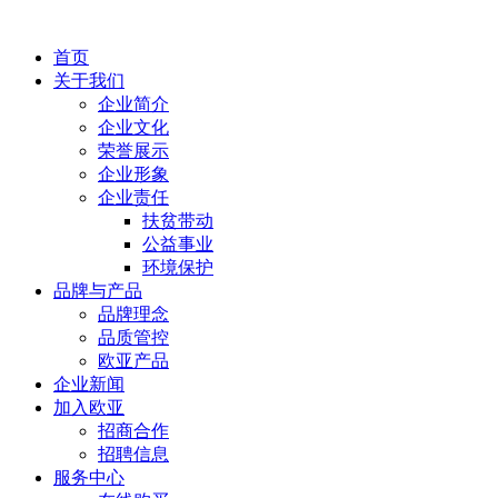
首页
关于我们
企业简介
企业文化
荣誉展示
企业形象
企业责任
扶贫带动
公益事业
环境保护
品牌与产品
品牌理念
品质管控
欧亚产品
企业新闻
加入欧亚
招商合作
招聘信息
服务中心