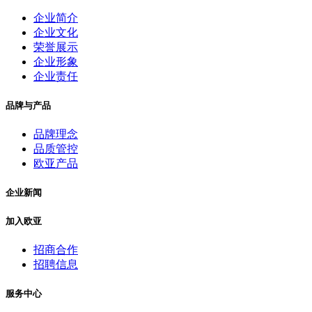
企业简介
企业文化
荣誉展示
企业形象
企业责任
品牌与产品
品牌理念
品质管控
欧亚产品
企业新闻
加入欧亚
招商合作
招聘信息
服务中心