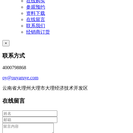
在线购买
参观预约
资料下载
在线留言
联系我们
经销商订货
×
联系方式
4000798868
oy@ouyaruye.com
云南省大理州大理市大理经济技术开发区
在线留言