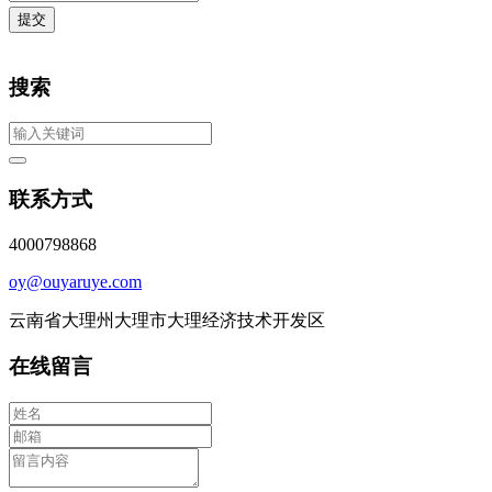
提交
搜索
联系方式
4000798868
oy@ouyaruye.com
云南省大理州大理市大理经济技术开发区
在线留言