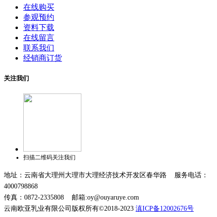
在线购买
参观预约
资料下载
在线留言
联系我们
经销商订货
关注我们
扫描二维码关注我们
地址：云南省大理州大理市大理经济技术开发区春华路 服务电话：
4000798868
传真：0872-2335808 邮箱:oy@ouyaruye.com
云南欧亚乳业有限公司版权所有©2018-2023
滇ICP备12002676号