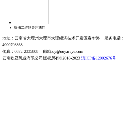
扫描二维码关注我们
地址：云南省大理州大理市大理经济技术开发区春华路 服务电话：
4000798868
传真：0872-2335808 邮箱:oy@ouyaruye.com
云南欧亚乳业有限公司版权所有©2018-2023
滇ICP备12002676号