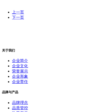
上一页
下一页
关于我们
企业简介
企业文化
荣誉展示
企业形象
企业责任
品牌与产品
品牌理念
品质管控