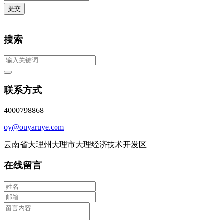
提交
搜索
联系方式
4000798868
oy@ouyaruye.com
云南省大理州大理市大理经济技术开发区
在线留言