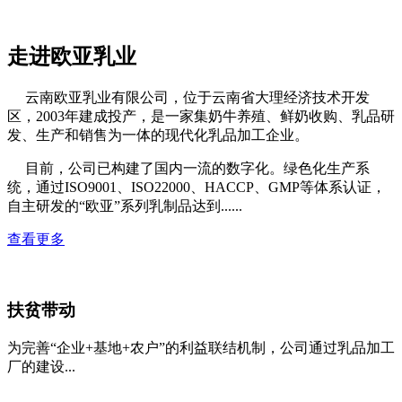
走进欧亚乳业
云南欧亚乳业有限公司，位于云南省大理经济技术开发
区，2003年建成投产，是一家集奶牛养殖、鲜奶收购、乳品研
发、生产和销售为一体的现代化乳品加工企业。
目前，公司已构建了国内一流的数字化。绿色化生产系
统，通过ISO9001、ISO22000、HACCP、GMP等体系认证，
自主研发的“欧亚”系列乳制品达到......
查看更多
扶贫带动
为完善“企业+基地+农户”的利益联结机制，公司通过乳品加工
厂的建设...