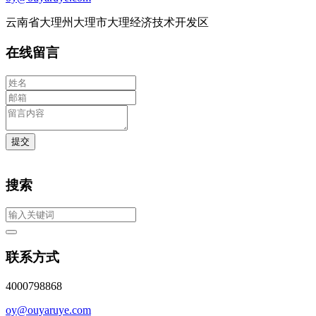
云南省大理州大理市大理经济技术开发区
在线留言
提交
搜索
联系方式
4000798868
oy@ouyaruye.com