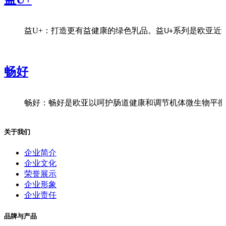
益
U+
：打造更有益健康的绿色乳品。益
系列是欧亚近
U+
畅好
畅好：畅好是欧亚以呵护肠道健康和调节机体微生物平衡
关于我们
企业简介
企业文化
荣誉展示
企业形象
企业责任
品牌与产品