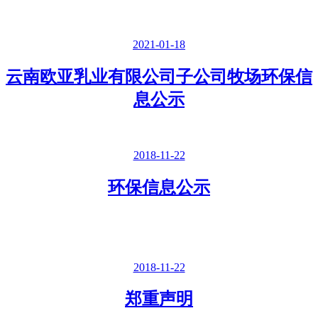
2021-01-18
云南欧亚乳业有限公司子公司牧场环保信
息公示
2018-11-22
环保信息公示
2018-11-22
郑重声明