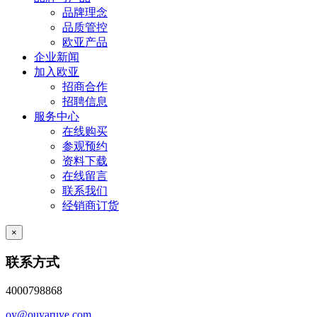
品牌理念
品质管控
欧亚产品
企业新闻
加入欧亚
招商合作
招聘信息
服务中心
在线购买
参观预约
资料下载
在线留言
联系我们
经销商订货
×
联系方式
4000798868
oy@ouyaruye.com