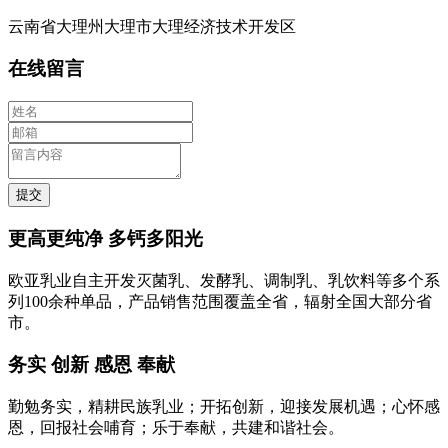
云南省大理州大理市大理经济技术开发区
在线留言
提交
更高更纯净 多钙多阳光
欧亚乳业自主开发灭菌乳、发酵乳、调制乳、乳饮料等多个系
列100余种单品，产品销售范围覆盖全省，辐射全国大部分省
市。
务实 创新 感恩 奉献
勤勉务实，精耕民族乳业；开拓创新，迎接发展机遇；心怀感
恩，回报社会哺育；乐于奉献，共建和谐社会。