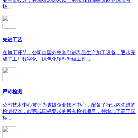
业巨资投入，在海拔2000米以上的苍山山麓建设欧亚风景牧
场...
先进工艺
在加工环节，公司自国外整套引进乳品生产加工设备，逐步完
成了工厂数字化、绿色化转型升级工作...
严苛检测
公司技术中心被评为省级企业技术中心，配备了行业内先进的
检测仪器，能完成国标要求的所有检测项目，并增加了高于国
标...