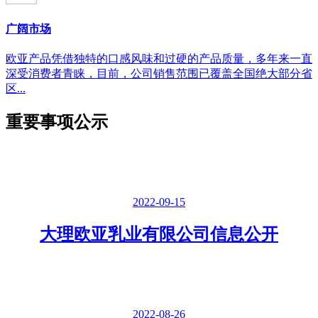
广阔市场
欧亚产品凭借独特的口感风味和过硬的产品质量，多年来一直
深受消费者青睐，目前，公司销售范围已覆盖全国绝大部分省
区...
重要事项公示
2022-09-15
大理欧亚乳业有限公司信息公开
2022-08-26